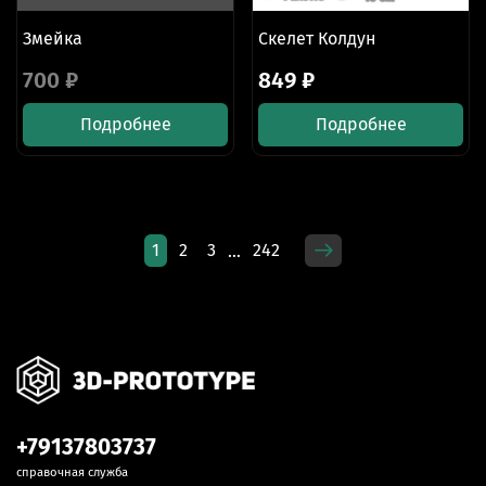
Змейка
Скелет Колдун
700 ₽
849 ₽
Подробнее
Подробнее
1
2
3
242
…
+79137803737
справочная служба