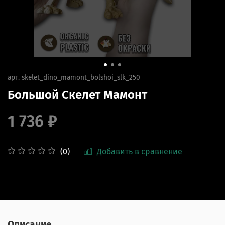
арт.
skelet_dino_mamont_bolshoi_slk_250
Большой Скелет Мамонт
1 736 ₽
Добавить в сравнение
(0)
Описание