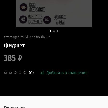
арт.
fidget_roliki_che.fio.sin_62
Фиджет
385 ₽
Добавить в сравнение
(0)
Описание