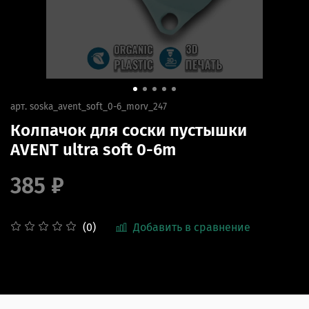
арт.
soska_avent_soft_0-6_morv_247
Колпачок для соски пустышки
AVENT ultra soft 0-6m
385 ₽
Добавить в сравнение
(0)