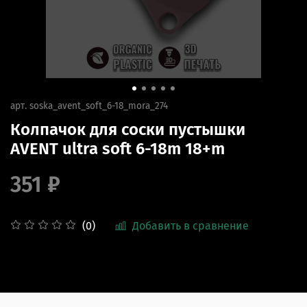
арт.
soska_avent_soft_6-18_mora_274
Колпачок для соски пустышки
AVENT ultra soft 6-18m 18+m
351 ₽
Добавить в сравнение
(0)