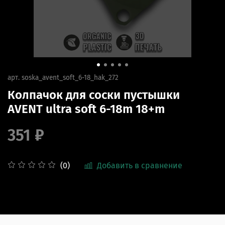
арт.
soska_avent_soft_6-18_hak_272
Колпачок для соски пустышки
AVENT ultra soft 6-18m 18+m
351 ₽
Добавить в сравнение
(0)