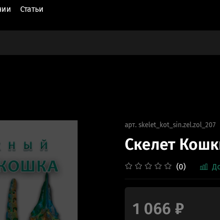
нии
Статьи
арт.
skelet_kot_sin.zel.zol_207
Скелет Кошк
(0)
Д
1 066 ₽