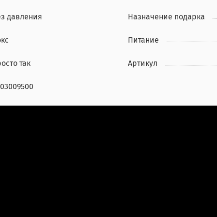
ез давления
Назначение подарка
окс
Питание
осто так
Артикул
503009500