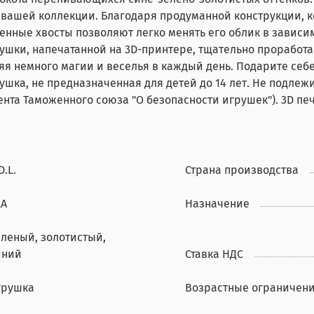
вашей коллекции. Благодаря продуманной конструкции, к
нные хвосты позволяют легко менять его облик в зависим
ушки, напечатанной на 3D-принтере, тщательно проработан
ляя немного магии и веселья в каждый день. Подарите себ
шка, не предназначенная для детей до 14 лет. Не подлеж
ента Таможенного союза "О безопасности игрушек"). 3D печ
D.L.
Страна производства
LA
Назначение
еленый, золотистый,
иний
Ставка НДС
грушка
Возрастные ограничен