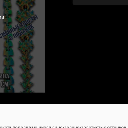
ии
локота переливающихся сине-зелено-золотистых оттенков