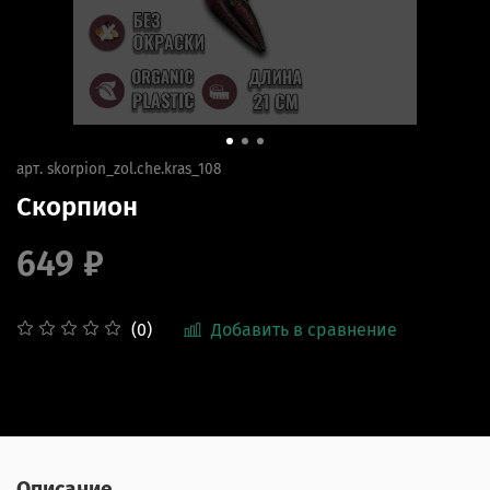
арт.
skorpion_zol.che.kras_108
Скорпион
649 ₽
Добавить в сравнение
(0)
Описание